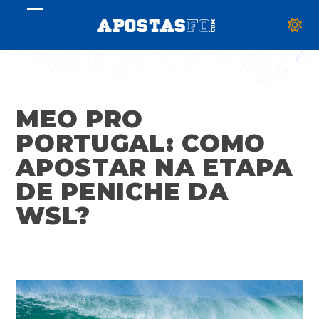
Skip
Open
Close
to
mobile
mobile
content
menu
menu
MEO PRO
PORTUGAL: COMO
APOSTAR NA ETAPA
DE PENICHE DA
WSL?