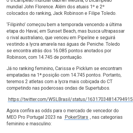
o tricampeão mundial Gabriel Medina, o bicampeão
mundial John Florence. Além dos atuais 1º e 2º
colocados do ranking, Jack Robinson e Filipe Toledo.
‘Filipinho’ começou bem a temporada vencendo a última
etapa do Havaí, em Sunset Beach, mas busca ultrapassar
o rival australiano, que venceu em Pipeline e seguirá
vestindo a lycra amarela nas águas de Peniche. Toledo
se encontra atrás dos 16.085 pontos anotados por
Robinson, com 14.745 de pontuação.
Já no ranking feminino, Carissa e Picklum se encontram
empatadas na 1ª posição com 14.745 pontos. Portanto,
teremos 2 atletas com a lycra mais cobiçada do CT
competindo nas poderosas ondas de Supertubos.
https://twitter.com/WSLBrasil/status/1631703481479491
Agora confira as odds para o mercado de vencedor do
MEO Pro Portugal 2023 na
PokerStars
, nas categorias
feminino e masculino: