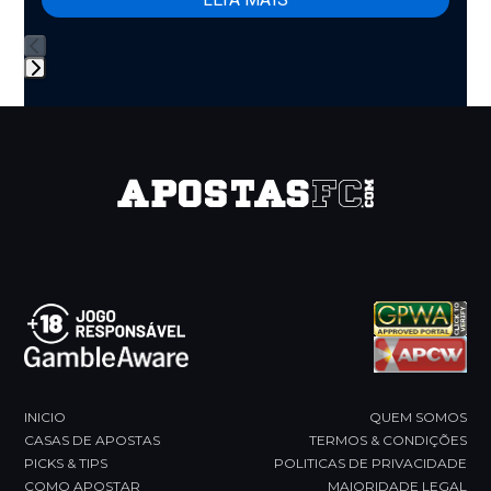
buttons
Press
escape
to
go
to
the
first
slide
INICIO
QUEM SOMOS
CASAS DE APOSTAS
TERMOS & CONDIÇÕES
PICKS & TIPS
POLITICAS DE PRIVACIDADE
COMO APOSTAR
MAIORIDADE LEGAL