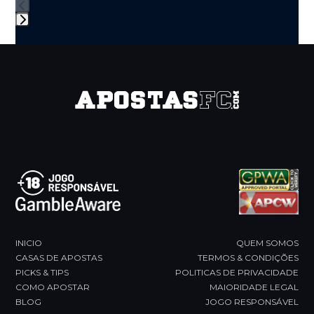
Press
escape
to
go
to
the
first
slide
INICIO
QUEM SOMOS
CASAS DE APOSTAS
TERMOS & CONDIÇÕES
PICKS & TIPS
POLITICAS DE PRIVACIDADE
COMO APOSTAR
MAIORIDADE LEGAL
BLOG
JOGO RESPONSÁVEL