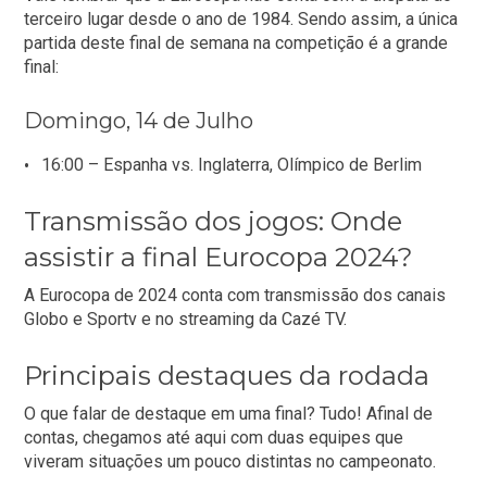
terceiro lugar desde o ano de 1984. Sendo assim, a única
partida deste final de semana na competição é a grande
final:
Domingo, 14 de Julho
16:00 – Espanha vs. Inglaterra, Olímpico de Berlim
Transmissão dos jogos: Onde
assistir a final Eurocopa 2024?
A Eurocopa de 2024 conta com transmissão dos canais
Globo e Sportv e no streaming da Cazé TV.
Principais destaques da rodada
O que falar de destaque em uma final? Tudo! Afinal de
contas, chegamos até aqui com duas equipes que
viveram situações um pouco distintas no campeonato.