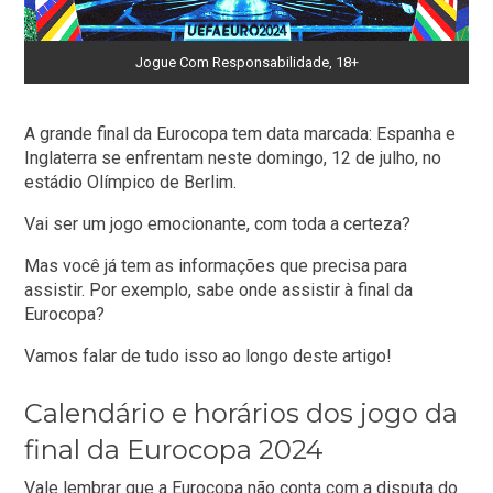
Jogue Com Responsabilidade, 18+
A grande final da Eurocopa tem data marcada: Espanha e
Inglaterra se enfrentam neste domingo, 12 de julho, no
estádio Olímpico de Berlim.
Vai ser um jogo emocionante, com toda a certeza?
Mas você já tem as informações que precisa para
assistir. Por exemplo, sabe onde assistir à final da
Eurocopa?
Vamos falar de tudo isso ao longo deste artigo!
Calendário e horários dos jogo da
final da Eurocopa 2024
Vale lembrar que a Eurocopa não conta com a disputa do