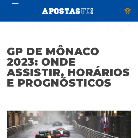
Skip
Open
Close
to
mobile
mobile
content
menu
menu
GP DE MÔNACO
2023: ONDE
ASSISTIR, HORÁRIOS
E PROGNÓSTICOS