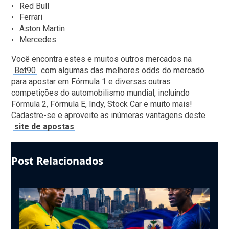
Red Bull
Ferrari
Aston Martin
Mercedes
Você encontra estes e muitos outros mercados na
Bet90
com algumas das melhores odds do mercado
para apostar em Fórmula 1 e diversas outras
competições do automobilismo mundial, incluindo
Fórmula 2, Fórmula E, Indy, Stock Car e muito mais!
Cadastre-se e aproveite as inúmeras vantagens deste
site de apostas
.
Post Relacionados
Use
the
left
and