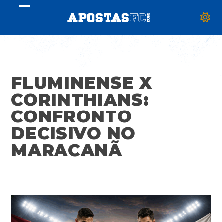
Skip
Open
Close
to
mobile
mobile
content
menu
menu
FLUMINENSE X
CORINTHIANS:
CONFRONTO
DECISIVO NO
MARACANÃ