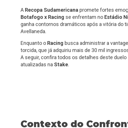
A
Recopa Sudamericana
promete fortes emoçõe
Botafogo x Racing
se enfrentam no
Estádio N
ganha contornos dramáticos após a vitória do ti
Avellaneda.
Enquanto o
Racing
busca administrar a vantag
torcida, que já adquiriu mais de 30 mil ingress
A seguir, confira todos os detalhes deste duelo
atualizadas na
Stake
.
Contexto do Confron