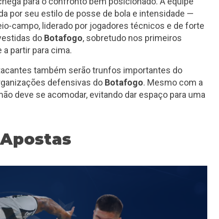
hega para o confronto bem posicionado. A equipe
a por seu estilo de posse de bola e intensidade —
io-campo, liderado por jogadores técnicos e de forte
vestidas do
Botafogo
, sobretudo nos primeiros
a partir para cima.
atacantes também serão trunfos importantes do
organizações defensivas do
Botafogo
. Mesmo com a
 não deve se acomodar, evitando dar espaço para uma
 Apostas