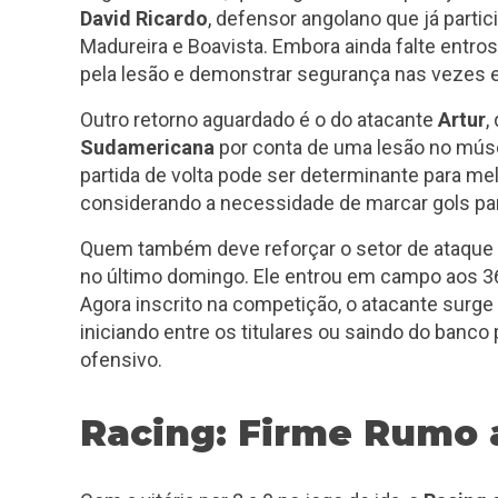
David Ricardo
, defensor angolano que já partic
Madureira e Boavista. Embora ainda falte entro
pela lesão e demonstrar segurança nas vezes e
Outro retorno aguardado é o do atacante
Artur
,
Sudamericana
por conta de uma lesão no músc
partida de volta pode ser determinante para me
considerando a necessidade de marcar gols para
Quem também deve reforçar o setor de ataque
no último domingo. Ele entrou em campo aos 3
Agora inscrito na competição, o atacante surge 
iniciando entre os titulares ou saindo do banco
ofensivo.
Racing: Firme Rumo 