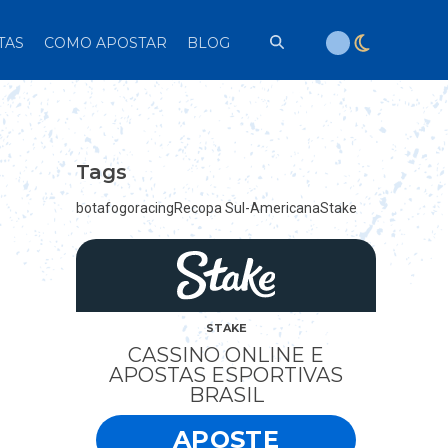
TAS
COMO APOSTAR
BLOG
Tags
botafogo
racing
Recopa Sul-Americana
Stake
STAKE
CASSINO ONLINE E
APOSTAS ESPORTIVAS
BRASIL
APOSTE