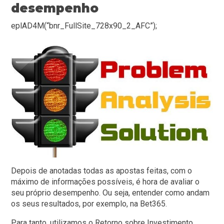
desempenho
eplAD4M(“bnr_FullSite_728x90_2_AFC”);
Depois de anotadas todas as apostas feitas, com o
máximo de informações possíveis, é hora de avaliar o
seu próprio desempenho. Ou seja, entender como andam
os seus resultados, por exemplo, na Bet365.
Para tanto, utilizamos o Retorno sobre Investimento,