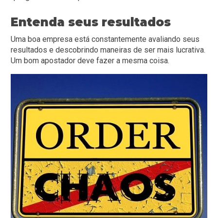
Entenda seus resultados
Uma boa empresa está constantemente avaliando seus
resultados e descobrindo maneiras de ser mais lucrativa.
Um bom apostador deve fazer a mesma coisa.