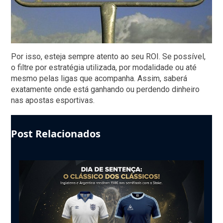
Por isso, esteja sempre atento ao seu ROI. Se possível,
o filtre por estratégia utilizada, por modalidade ou até
mesmo pelas ligas que acompanha. Assim, saberá
exatamente onde está ganhando ou perdendo dinheiro
nas apostas esportivas.
Post Relacionados
Use
the
left
and
right
arrow