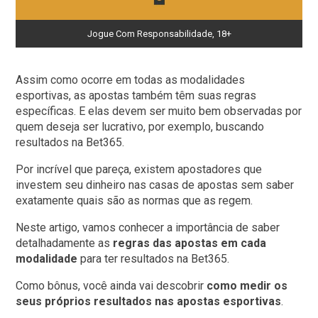
Jogue Com Responsabilidade, 18+
Assim como ocorre em todas as modalidades
esportivas, as apostas também têm suas regras
específicas. E elas devem ser muito bem observadas por
quem deseja ser lucrativo, por exemplo, buscando
resultados na Bet365.
Por incrível que pareça, existem apostadores que
investem seu dinheiro nas casas de apostas sem saber
exatamente quais são as normas que as regem.
Neste artigo, vamos conhecer a importância de saber
detalhadamente as
regras das apostas em cada
modalidade
para ter resultados na Bet365.
Como bônus, você ainda vai descobrir
como medir os
seus próprios resultados nas apostas esportivas
.