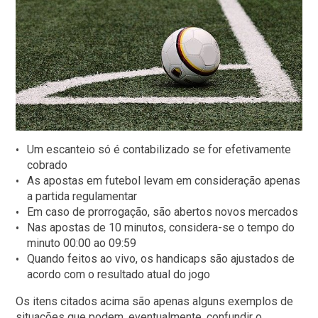
Um escanteio só é contabilizado se for efetivamente
cobrado
As apostas em futebol levam em consideração apenas
a partida regulamentar
Em caso de prorrogação, são abertos novos mercados
Nas apostas de 10 minutos, considera-se o tempo do
minuto 00:00 ao 09:59
Quando feitos ao vivo, os handicaps são ajustados de
acordo com o resultado atual do jogo
Os itens citados acima são apenas alguns exemplos de
situações que podem, eventualmente, confundir o