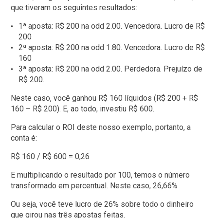
que tiveram os seguintes resultados:
1ª aposta: R$ 200 na odd 2.00. Vencedora. Lucro de R$
200
2ª aposta: R$ 200 na odd 1.80. Vencedora. Lucro de R$
160
3ª aposta: R$ 200 na odd 2.00. Perdedora. Prejuízo de
R$ 200.
Neste caso, você ganhou R$ 160 líquidos (R$ 200 + R$
160 – R$ 200). E, ao todo, investiu R$ 600.
Para calcular o ROI deste nosso exemplo, portanto, a
conta é:
R$ 160 / R$ 600 = 0,26
E multiplicando o resultado por 100, temos o número
transformado em percentual. Neste caso, 26,66%
Ou seja, você teve lucro de 26% sobre todo o dinheiro
que girou nas três apostas feitas.