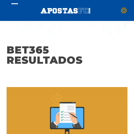
Skip
Open
Close
to
mobile
mobile
content
menu
menu
BET365
RESULTADOS