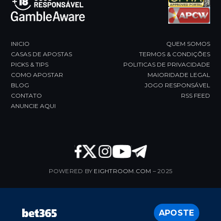
INICIO
QUEM SOMOS
CASAS DE APOSTAS
TERMOS & CONDIÇÕES
PICKS & TIPS
POLITICAS DE PRIVACIDADE
COMO APOSTAR
MAIORIDADE LEGAL
BLOG
JOGO RESPONSÁVEL
CONTATO
RSS FEED
ANUNCIE AQUI
POWERED BY
EIGHTROOM.COM
– 2025
APOSTE